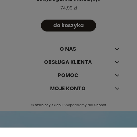
74,99 zł
do koszyka
O NAS
OBSŁUGA KLIENTA
POMOC
MOJE KONTO
©
szablony sklepu
Shopcademy dla
Shoper