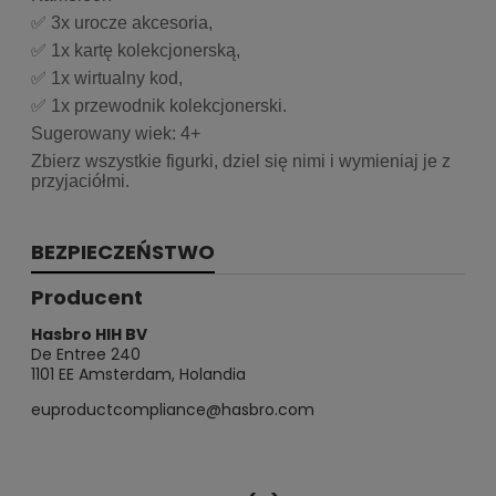
✅ 3x urocze akcesoria,
✅ 1x kartę kolekcjonerską,
✅ 1x wirtualny kod,
✅ 1x przewodnik kolekcjonerski.
Sugerowany wiek: 4+
Zbierz wszystkie figurki, dziel się nimi i wymieniaj je z
przyjaciółmi.
BEZPIECZEŃSTWO
Producent
Hasbro HIH BV
De Entree 240
1101 EE Amsterdam, Holandia
euproductcompliance@hasbro.com