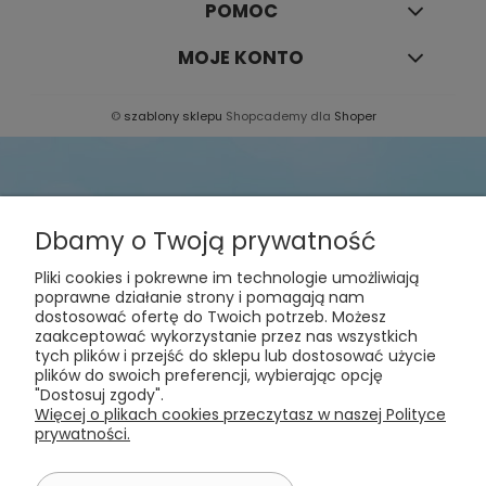
POMOC
MOJE KONTO
©
szablony sklepu
Shopcademy dla
Shoper
Dbamy o Twoją prywatność
Pliki cookies i pokrewne im technologie umożliwiają
poprawne działanie strony i pomagają nam
dostosować ofertę do Twoich potrzeb. Możesz
Sprawdź nasze
zaakceptować wykorzystanie przez nas wszystkich
tych plików i przejść do sklepu lub dostosować użycie
bestsellery!
plików do swoich preferencji, wybierając opcję
"Dostosuj zgody".
Więcej o plikach cookies przeczytasz w naszej Polityce
prywatności.
sprawdzam